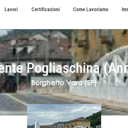
Lavori
Certificazioni
Come Lavoriamo
Imm
rente Pogliaschina (A
Borghetto Vara (SP)