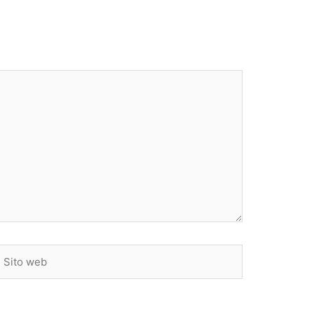
ito
web