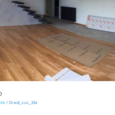
o
vile
/ Di
edi_cuc_356