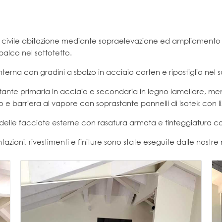
e di civile abitazione mediante sopraelevazione ed ampliamento
alco nel sottotetto.
erna con gradini a sbalzo in acciaio corten e ripostiglio nel s
rtante primaria in acciaio e secondaria in legno lamellare, me
o e barriera al vapore con soprastante pannelli di isotek con list
delle facciate esterne con rasatura armata e tinteggiatura con 
tazioni, rivestimenti e finiture sono state eseguite dalle nostr