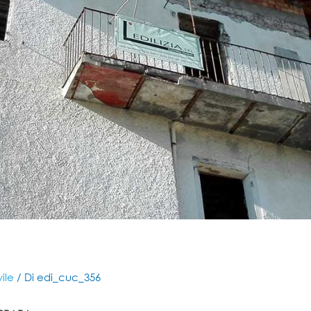
vile
/ Di
edi_cuc_356