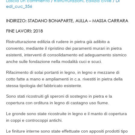
Lascia un commento
/
Ristrutturazioni
,
Edilizia civile
/ Di
edi_cuc_356
INDIRIZZO: STADANO BONAPARTE, AULLA – MASSA CARRARA
FINE LAVORI: 2018
Ristrutturazione edilizia di rudere in pietra già adibito a
convento, mediante il ripristino dei paramenti murari in pietra
esistenti, interventi di consolidamento ed adeguamento sismico
anche sulle fondazione nella modalità cuci e scuci.
Rifacimento di solai portanti in legno, in legno e mezzane di
cotto fatte a mano e ampliamenti in c.a. rivestiti in pietra della
stessa tipologia del fabbricato esistente.
Sono stati ricostruiti gli speroni di sostegno in pietra e la
copertura con orditura in legno di castagno uso fiume.
Le gronde sono state ricostruite in legno e il manto di copertura
in coppi e controcoppi antichi.
Le finiture interne sono state effettuate con appositi prodotti tipo