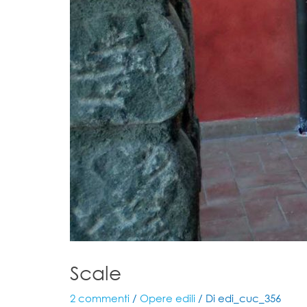
Scale
2 commenti
/
Opere edili
/ Di
edi_cuc_356