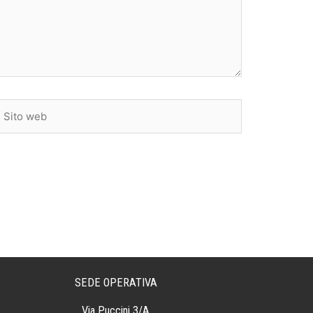
ito
web
SEDE OPERATIVA
Via Puccini 3/A