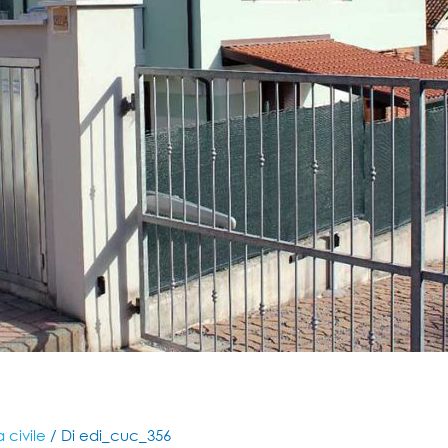
a civile
/ Di
edi_cuc_356