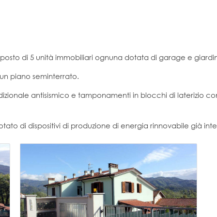
mposto di 5 unità immobiliari ognuna dotata di garage e giardin
d un piano seminterrato.
adizionale antisismico e tamponamenti in blocchi di laterizio c
tato di dispositivi di produzione di energia rinnovabile già integ